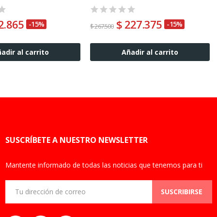
2.865
$ 227.375
-15%
-15%
$ 267.500
adir al carrito
Añadir al carrito
SUSCRÍBETE A NUESTRO NEWSLETTER
Mantente informado de todas las noticias que tenemos para ti
SUSCRIBIRSE