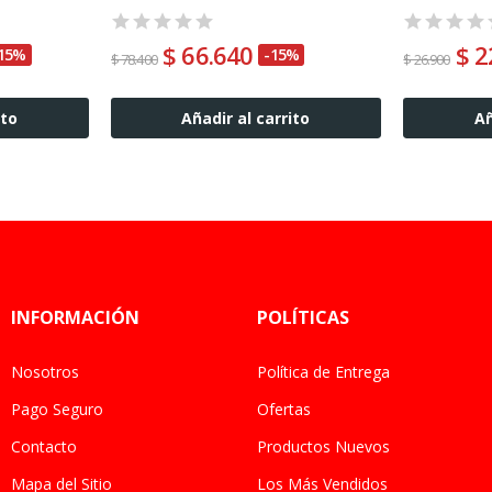
$ 66.640
$ 2
15%
-15%
$ 78.400
$ 26.900
ito
Añadir al carrito
Añ
INFORMACIÓN
POLÍTICAS
Nosotros
Política de Entrega
Pago Seguro
Ofertas
Contacto
Productos Nuevos
Mapa del Sitio
Los Más Vendidos