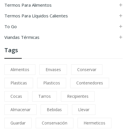
Termos Para Alimentos

Termos Para Líquidos Calientes

To Go

Viandas Térmicas

Tags
Alimentos
Envases
Conservar
Plasticas
Plasticos
Contenedores
Cocas
Tarros
Recipientes
Almacenar
Bebidas
Llevar
Guardar
Conservación
Hermeticos