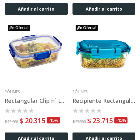
Añadir al carrito
Añadir al carrito
¡En Oferta!
¡En Oferta!
PÓLIMES
PÓLIMES
Rectangular Clip n´ Lock Nº 1-2
Recipiente Rectangular Transparency Nº 1 CA05TT
$ 20.315
$ 23.715
-15%
-15%
$ 23.900
$ 27.900
Añadir al carrito
Añadir al carrito