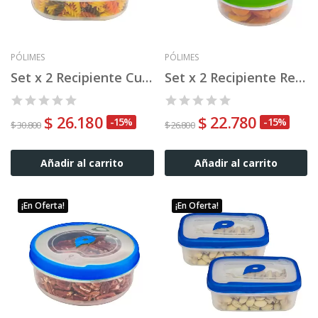
PÓLIMES
PÓLIMES
Set x 2 Recipiente Cuadrado E Nº 2
Set x 2 Recipiente Redondo E Nº 1
$ 26.180
$ 22.780
-15%
-15%
$ 30.800
$ 26.800
Añadir al carrito
Añadir al carrito
¡En Oferta!
¡En Oferta!