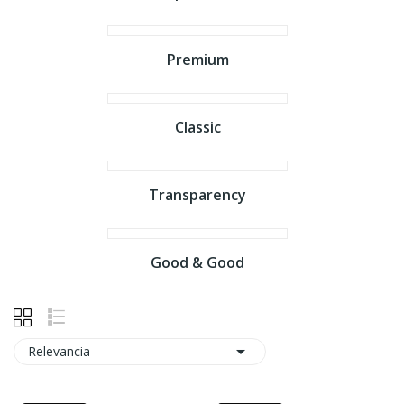
Premium
Classic
Transparency
Good & Good

Relevancia