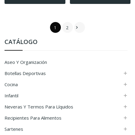
1
2

CATÁLOGO
Aseo Y Organización
Botellas Deportivas

Cocina

Infantil

Neveras Y Termos Para Líquidos

Recipientes Para Alimentos

Sartenes
