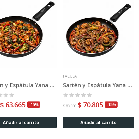
FACUSA
Sartén y Espátula Yana 24"
Sartén y Espátula Yana 26"
$ 63.665
$ 70.805
-15%
-15%
$ 83.300
Añadir al carrito
Añadir al carrito