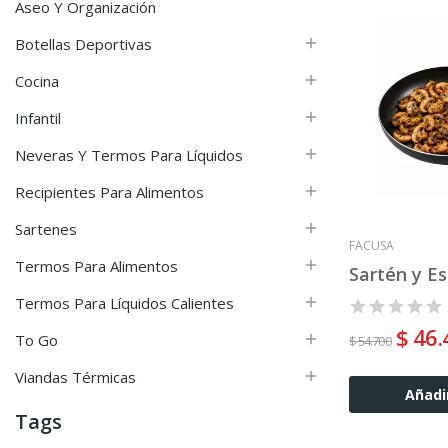
Aseo Y Organización
Botellas Deportivas

Cocina

Infantil

Neveras Y Termos Para Líquidos

Recipientes Para Alimentos

Sartenes

FACUSA
Termos Para Alimentos

Termos Para Líquidos Calientes

$ 46
To Go

$ 54.700
Viandas Térmicas

Añadir
Tags