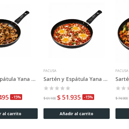
FACUSA
FACUSA
Sartén y Espátula Yana 18"
Sartén y Espátula Yana 20"
.495
$ 51.935
-15%
-15%
$ 61.100
$ 74.900
 al carrito
Añadir al carrito