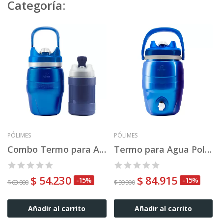
Categoría:
PÓLIMES
PÓLIMES
Combo Termo para Agua Poli-Ther 1,6 + TL01
Termo para Agua Poli-Ther 4,3
$ 54.230
$ 84.915
-15%
-15%
$ 63.800
$ 99.900
Añadir al carrito
Añadir al carrito