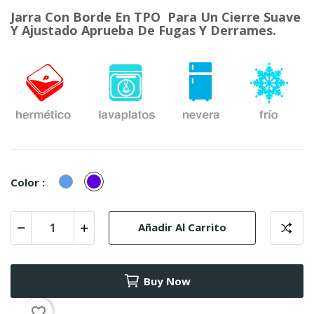
Jarra Con Borde En TPO Para Un Cierre Suave
Y Ajustado Aprueba De Fugas Y Derrames.
Azul
Violeta
Color :
Perlado
Añadir Al Carrito
Buy Now
favorite_border