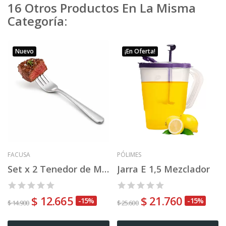
16 Otros Productos En La Misma
Categoría:
Nuevo
¡En Oferta!
FACUSA
PÓLIMES
Set x 2 Tenedor de Mesa x3 Mod 12
Jarra E 1,5 Mezclador
$ 12.665
$ 21.760
-15%
-15%
$ 14.900
$ 25.600