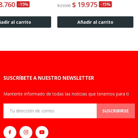
8.760
$ 19.975
-15%
-15%
$ 23.500
adir al carrito
Añadir al carrito
SUSCRÍBETE A NUESTRO NEWSLETTER
Mantente informado de todas las noticias que tenemos para ti
SUSCRIBIRSE