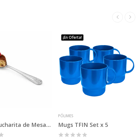
¡En Oferta!
PÓLIMES
Set x 3 Cucharita de Mesa x12 Mod 10
Mugs TFIN Set x 5