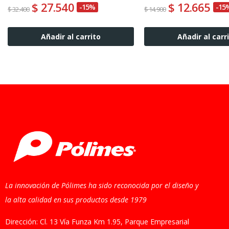
$ 27.540
$ 12.665
-15%
-15
$ 32.400
$ 14.900
Añadir al carrito
Añadir al carr
La innovación de Pólimes ha sido reconocida por el diseño y
la alta calidad en sus productos desde 1979
Dirección: Cl. 13 Vía Funza Km 1.95, Parque Empresarial