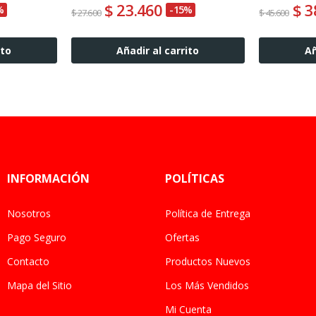
$ 23.460
$ 3
%
-15%
$ 27.600
$ 45.600
ito
Añadir al carrito
Añ
INFORMACIÓN
POLÍTICAS
Nosotros
Política de Entrega
Pago Seguro
Ofertas
Contacto
Productos Nuevos
Mapa del Sitio
Los Más Vendidos
Mi Cuenta