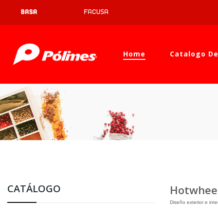
Home
Catalogo De
CATÁLOGO
Hotwhee
Diseño exterior e int