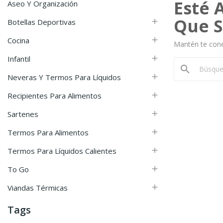
Esté 
Aseo Y Organización
Que S
Botellas Deportivas

Cocina

Mantén te con
Infantil

search
Neveras Y Termos Para Líquidos

Recipientes Para Alimentos

Sartenes

Termos Para Alimentos

Termos Para Líquidos Calientes

To Go

Viandas Térmicas

Tags