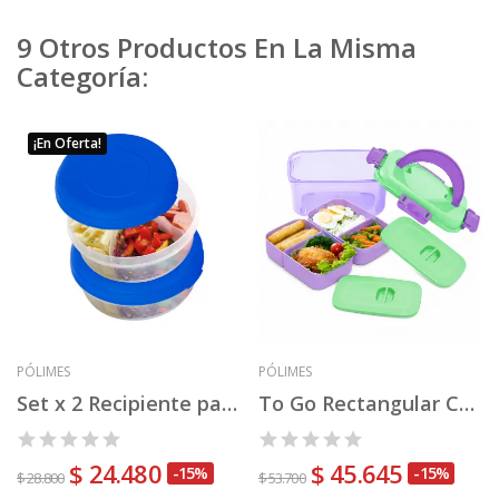
9 Otros Productos En La Misma
Categoría:
¡En Oferta!
PÓLIMES
PÓLIMES
Set x 2 Recipiente para Almuerzo Redondo DIVI
To Go Rectangular CnL Nº 2
$ 24.480
$ 45.645
-15%
-15%
$ 28.800
$ 53.700