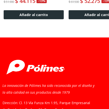
$ 44.115
$ 52.275
-15%
-15
$ 51.900
$ 61.500
Añadir al carrito
Añadir al carr
La innovación de Pólimes ha sido reconocida por el diseño y
la alta calidad en sus productos desde 1979
Dirección: Cl. 13 Vía Funza Km 1.95, Parque Empresarial