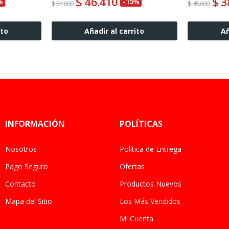
$ 46.410
$ 3
%
-15%
$ 54.600
$ 45.600
ito
Añadir al carrito
Añ
INFORMACIÓN
POLÍTICAS
Nosotros
Política de Entrega
Pago Seguro
Ofertas
Contacto
Productos Nuevos
Mapa del Sitio
Los Más Vendidos
Mi Cuenta