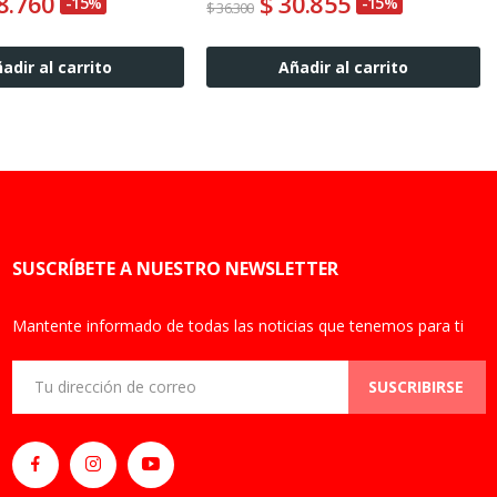
8.760
$ 30.855
-15%
-15%
$ 36.300
adir al carrito
Añadir al carrito
SUSCRÍBETE A NUESTRO NEWSLETTER
Mantente informado de todas las noticias que tenemos para ti
SUSCRIBIRSE