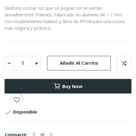
Disfruta cocinar sin que se pegue con el sartén
antiadherente Pólimes. Fabricado en aluminio de 1.7 mm,
con recubrimiento italiano y libre de PFOA para una cocina
más segura y práctica.
Añadir Al Carrito
Buy Now
favorite_border

Disponible
Compartir