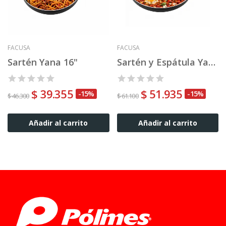
FACUSA
FACUSA
Sartén Yana 16"
Sartén y Espátula Yana 20"
$ 39.355
$ 51.935
-15%
-15%
$ 46.300
$ 61.100
Añadir al carrito
Añadir al carrito