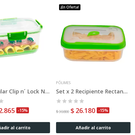
¡En Oferta!
PÓLIMES
Rectangular Clip n´ Lock Nº 2R
Set x 2 Recipiente Rectangular E Nº 2
2.865
$ 26.180
-15%
-15%
$ 30.800
adir al carrito
Añadir al carrito