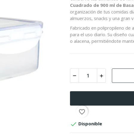
Cuadrado de 900 ml de Basa
organización de tus comidas dia
almuerzos, snacks y una gran 
Fabricado en polipropileno de al
para el uso diario. Su diseño c
o alacena, permitiéndote mant
favorite_border

Disponible