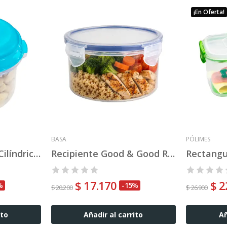
¡En Oferta!
BASA
PÓLIMES
Set x 3 Recipiente Cilíndrico Nº 1
Recipiente Good & Good Redondo 600 ml
$ 17.170
$ 2
%
-15%
$ 20.200
$ 26.900
ito
Añadir al carrito
Añ