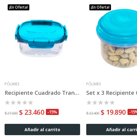
¡En Oferta!
¡En Oferta!
PÓLIMES
PÓLIMES
Recipiente Cuadrado Transparency Nº 1
$ 23.460
$ 19.890
-15%
-15
$ 27.600
$ 23.400
Añadir al carrito
Añadir al carr