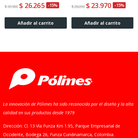
$ 26.265
$ 23.970
-15%
-15%
$ 30.900
$ 28.200
Añadir al carrito
Añadir al carrito
La innovación de Pólimes ha sido reconocida por el diseño y la alta
calidad en sus productos desde 1979
Dirección: Cl. 13 Vía Funza Km 1.95, Parque Empresarial de
Occidente, Bodega 26, Funza Cundinamarca, Colombia.