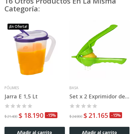
16 Otros Productos En La Misma
Categoría:
¡En Oferta!
PÓLIMES
BASA
Jarra E 1,5 Lt
Set x 2 Exprimidor de Limón Topline
$ 18.190
$ 21.165
-15%
-15%
$ 21.400
$ 24.900
Añadir al carrito
Añadir al carrito