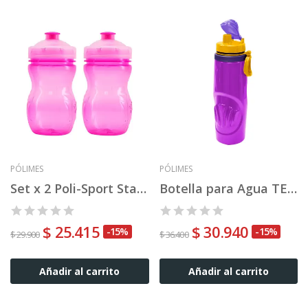
PÓLIMES
PÓLIMES
Set x 2 Poli-Sport Standard Clásica 0,375
Botella para Agua TERMICA CnL 0,700
$ 25.415
$ 30.940
-15%
-15%
$ 29.900
$ 36.400
Añadir al carrito
Añadir al carrito