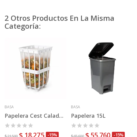
2 Otros Productos En La Misma
Categoría:
BASA
BASA
Papelera Cest Calada 3 L
Papelera 15L
$ 18.275
$ 55.760
-15%
-15%
$ 21.500
$ 65.600